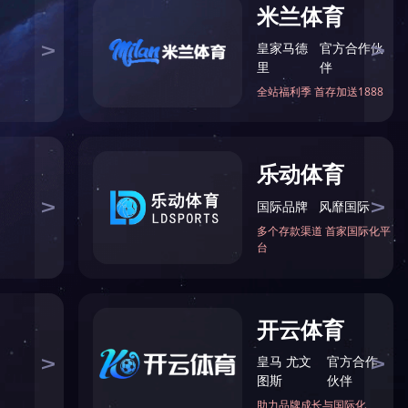
捷方便。缩短转子部件尺寸，轴的钢性更好，运行更稳定可靠。设有泵体密封环，密封环磨损后可以更换，减少了运行维护费用。
排水；工厂、矿山的消防系统给水、空调系统供水；农田排涝灌溉及各种水利工程。


联系

一键

TO
微信公
众号
扫一扫
关注我
们
辽ICP备09009061号-1
辽公网安备21140402000123号
G)官方网站
|
JINNIANHUI.COM
|
KY开元官网
|
玩球通平台
|