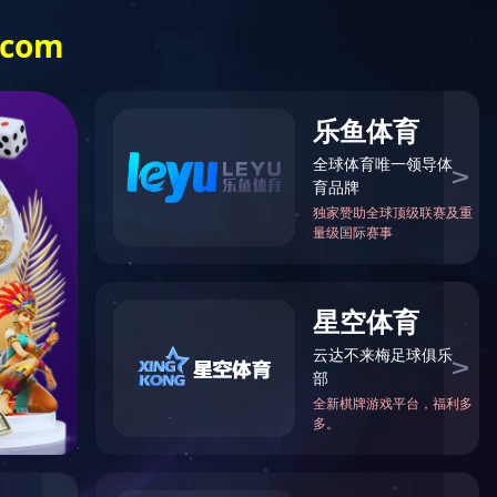
全国服务热

线
0429-4561565
样本下载
下属企业
MK(中国)
TDOS型双吸中开离
心泵
产品概述：
TDOS系
列单级双吸水平中开
离心泵，是我公司根
据市场需要，在广泛
吸收国内外同类产品
先进技术基础上自行
研制开发的新产品
(专利号
ZL201420400917.6)，
为高效节能产品。

查看产品参数