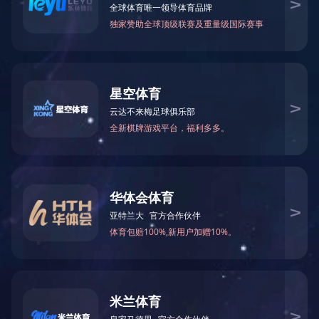


