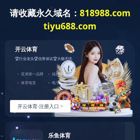
当前位置：首页
产品应用
应用领域
应用领域
公司从1986年创建至今，秉承以质量求生存，以创新求发展的经营理念。公司生产的产品主要应用于矿山、冶金、石油、热力、化工、电力、热力、供水、城建、消
防、空等各个领域。
产品型号介绍：
D型泵：适用于矿山排水和工厂、城市建筑供水，远距离输水等场合。
DG型泵：适用于小型锅炉给水或输送热水和类似热水的介质、
MD型泵：适用于矿山排水，矿井水及其他类似的液体。
DF型泵：适用于化工、石油、冶金、轻工、印染、制药、环保、海水淡化、海上采油及矿山等工业部门。
MD（P）自平衡泵：适用于水隔离泵、矿山排水，工作压力频繁变化，含固体颗粒较多的工作场合，也可用于抢险时排。
S（R）Sh（R）型泵：适用于工厂、矿山、城市排水、电站、大型水利工程、农用排灌等。
TDOS型泵：适用于城市给排水、城镇供水、集中供热系统给排水、钢铁冶金企业、石化炼油厂、造纸厂、油田、热电厂、机场建设、化纤厂、纺织厂、糖厂、化工厂、
电站的给排水、工厂、矿山的消防系统给水、空调系统供水、农田排涝灌及各种水利工程、
DL、LG型泵：适用于工业和城市给排水，高层建筑增压送水，取暖、浴室、锅炉冷暖循环增压、空调制冷系统送水及设备配套场合。
ISG、IS、ISGR型泵：适用于工业和城市给排水，高层建筑增压送水，园林喷灌。消防增压。远距离输送、暖通制冷循环、浴室等冷暖循环增压机设备配套。
辽ICP备09009061号-1
辽公网安备000000
版权所有：MK官方端网站登录入口
技术支持：辽宁华睿科技有限公司
地址：
辽宁省葫芦岛市高桥经济开发区
金年会平台
|
开云足球
|
安博web版登录入口
|
新利·体育(中国)官
方网站
|
MILAN米兰体育·（中国）官方网站
|
乐竞体育
·(LEJING)官方网站
|
JINNIANHUI.COM
|
KY开元官网
|
玩球通
平台
|