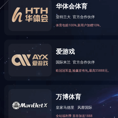
性能范围
3
流量：100-1800m
/h
扬程：110-520m
结构说明
该型卧式多级自平衡型离心泵由吸入段、中段、吐出段、第二进
主要用途
该泵型适用于水隔离泵、矿山排水，工作压力频繁变化，含固体颗粒
温、高压、腐蚀性介质的工作场合。
主要零部件材质
该型泵主要过流部件、转子部件及各种环套等采用 ZGSiMnMo 型高
MK(中国)
0429-4561565
地址：
辽宁省葫芦岛市高桥经济开发区
MK官方端网站登录入口
版权所有
辽宁华睿科技有限公司技术支持
金年会平台
|
开云足球
|
安博web版登录入口
|
新利·体育(中国)