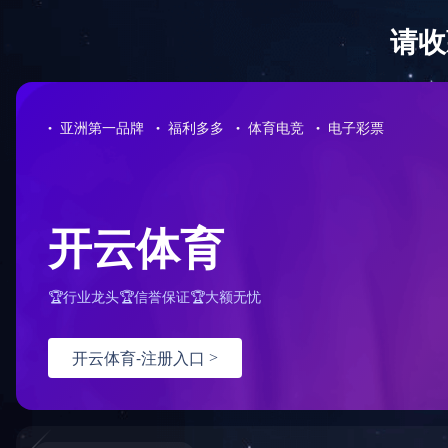
首页
通达集团
产品展厅
当前位置：首页
产品展厅
通达产品
产品展厅
小
小
D、MD、DG、DF卧式多级离心泵
型
型
S(R)、Sh(R)型中开泵


TDOS型双吸中开离心泵
高吸程矿用卧式多级泵
MD(P)型煤矿耐用多级离心泵(自平衡)
MD(SSP)型双入口对称平衡泵
ZDG、DG型次高压锅炉给水泵
DL、LG单吸多级立式离心泵
单级单吸立式离心泵
IS、ISR单级单吸卧式离心泵
ISW、ISZ型卧式直联泵(管道泵）
WQ型无堵塞潜水排污泵
QJ系列潜水电泵
配件专区
产品介绍
该型多级离心泵是我公司根据市场需求，结合 20 多年的生产实
两台多级离心泵组合在一起，可实现并联和串联使用，既实现大
型号意义