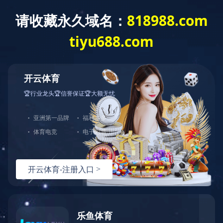
当前位置：首页
产品展厅
通达产品
D型卧式多级离心泵
大
型


产品概述：
D型多级分段式卧式离心泵是我公司依据三维湍流理论，应用 CAD 及 CFD 软件设计的高效节能更新换代产品，根据输入介质、温度派生出DG、MD、DF系列
泵。

查看产品参数
型号意义